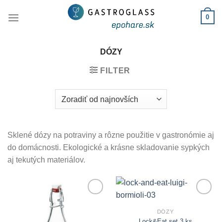
Skip
0
to
content
DÓZY
FILTER
Sklené dózy na potraviny a rôzne použitie v gastronómie aj
do domácnosti. Ekologické a krásne skladovanie sypkých
aj tekutých materiálov.
Add to
Add to
Wishlist
Wishlist
DÓZY
Lock&Eat set 3 ks