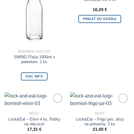
16,29
€
PRIDAŤ DO KOŠÍKA
BORMIOLI ROCCO
SWING Fľaša 1000ml s
patentom, 1 ks
VIAC INFO
Add to
Add to
Wishlist
Wishlist
DÓZY
DÓZY
Lock&Eat – Elixir 4 ks, fľašky
Lock&Eat – Frigo jars, dózy
na olej-ocot
na potraviny, 3 ks
17,31
€
21,00
€