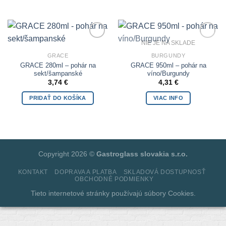
NIE JE NA SKLADE
Add to
Add to
Wishlist
Wishlist
GRACE
BURGUNDY
GRACE 280ml – pohár na
GRACE 950ml – pohár na
sekt/šampanské
víno/Burgundy
3,74
€
4,31
€
PRIDAŤ DO KOŠÍKA
VIAC INFO
Copyright 2026 ©
Gastroglass slovakia s.r.o.
KONTAKT
DOPRAVA A PLATBA
SKLADOVÁ DOSTUPNOSŤ
OBCHODNÉ PODMIENKY
Tieto internetové stránky používajú súbory
Cookies.