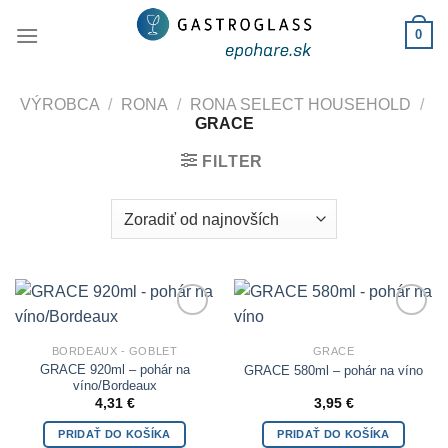
Skip
0
to
content
VÝROBCA
/
RONA
/
RONA SELECT HOUSEHOLD
/
GRACE
FILTER
Add to
Add to
Wishlist
Wishlist
BORDEAUX - GOBLET
GRACE
GRACE 920ml – pohár na
GRACE 580ml – pohár na víno
víno/Bordeaux
4,31
€
3,95
€
PRIDAŤ DO KOŠÍKA
PRIDAŤ DO KOŠÍKA