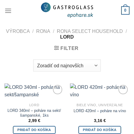
Skip
0
to
content
VÝROBCA
/
RONA
/
RONA SELECT HOUSEHOLD
/
LORD
FILTER
Add to
Add to
Wishlist
Wishlist
LORD
BIELE VÍNO, UNIVERZÁLNE
LORD 340ml – poháre na sekt/
LORD 420ml – poháre na víno
šampanské, 1ks
2,99
€
3,16
€
PRIDAŤ DO KOŠÍKA
PRIDAŤ DO KOŠÍKA