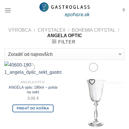
Skip
0
to
content
VÝROBCA
/
CRYSTALEX
/
BOHEMIA CRYSTAL
/
ANGELA OPTIC
FILTER
Add to Wishlist
Add to Wishlist
ANGELA OPTIC
ANGELA optic 190ml – pohár
na sekt
3,05
€
PRIDAŤ DO KOŠÍKA