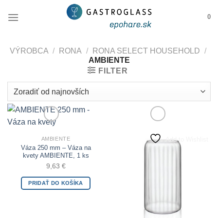
Skip
0
to
content
VÝROBCA
/
RONA
/
RONA SELECT HOUSEHOLD
/
AMBIENTE
FILTER
Add to Wishlist
Add to Wishlist
AMBIENTE
Váza 250 mm – Váza na
kvety AMBIENTE, 1 ks
9,63
€
PRIDAŤ DO KOŠÍKA