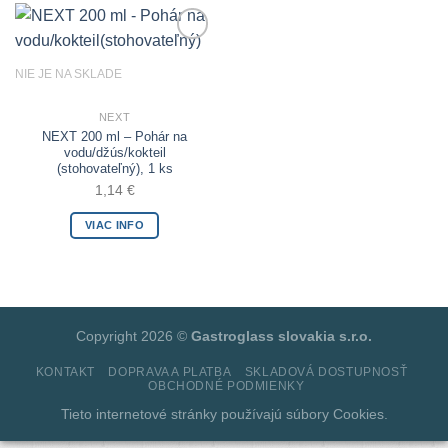
Add to
Wishlist
NIE JE NA SKLADE
NEXT
NEXT 200 ml – Pohár na
vodu/džús/kokteil
(stohovateľný), 1 ks
1,14
€
VIAC INFO
Copyright 2026 ©
Gastroglass slovakia s.r.o.
KONTAKT
DOPRAVA A PLATBA
SKLADOVÁ DOSTUPNOSŤ
OBCHODNÉ PODMIENKY
Tieto internetové stránky používajú súbory
Cookies.