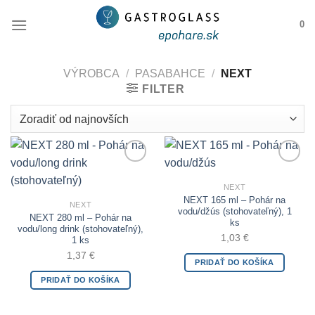
Skip
0
to
content
VÝROBCA
/
PASABAHCE
/
NEXT
FILTER
Add to
Add to
Wishlist
Wishlist
NEXT
NEXT 165 ml – Pohár na
NEXT
vodu/džús (stohovateľný), 1
NEXT 280 ml – Pohár na
ks
vodu/long drink (stohovateľný),
1,03
€
1 ks
1,37
€
PRIDAŤ DO KOŠÍKA
PRIDAŤ DO KOŠÍKA