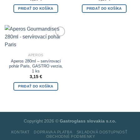
PRIDAŤ DO KOŠÍKA
PRIDAŤ DO KOŠÍKA
Add to
Wishlist
APEROS
Aperos 280ml – servírovací
pohár Paris, GASTRO verzia,
1 ks
3,15
€
PRIDAŤ DO KOŠÍKA
Copyright 2026 ©
Gastroglass slovakia s.r.o.
KONTAKT
DOPRAVA A PLATBA
SKLADOVÁ DOSTUPNOSŤ
OBCHODNÉ PODMIENKY