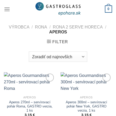
Skip
0
to
content
VÝROBCA
/
RONA
/
RONA 2 SERVE HORECA
/
APEROS
FILTER
Add to
Add to
Wishlist
Wishlist
APEROS
APEROS
Aperos 270ml – servírovací
Aperos 300ml – servírovací
pohár Roma, GASTRO verzia,
pohár New York, GASTRO
1 ks
verzia, 1 ks
3,15
€
3,15
€