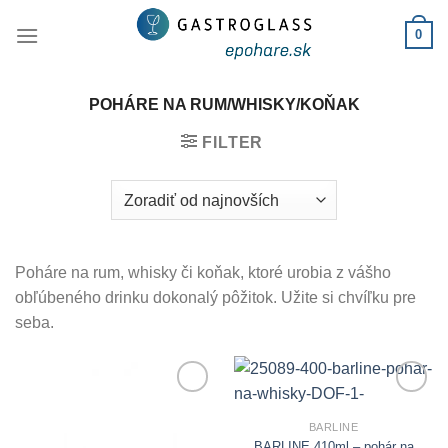
Skip
0
to
content
POHÁRE NA RUM/WHISKY/KOŇAK
FILTER
Poháre na rum, whisky či koňak, ktoré urobia z vášho
obľúbeného drinku dokonalý pôžitok. Užite si chvíľku pre
seba.
Add to
Add to
Wishlist
Wishlist
BARLINE
BARLINE 410ml – pohár na