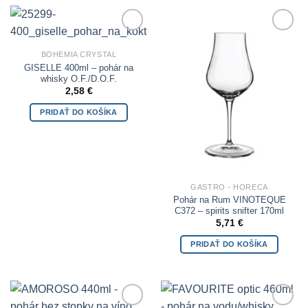
Add to
Add to
Wishlist
Wishlist
BOHEMIA CRYSTAL
GISELLE 400ml – pohár na
whisky O.F./D.O.F.
2,58
€
PRIDAŤ DO KOŠÍKA
GASTRO - HORECA
Pohár na Rum VINOTEQUE
C372 – spirits snifter 170ml
5,71
€
PRIDAŤ DO KOŠÍKA