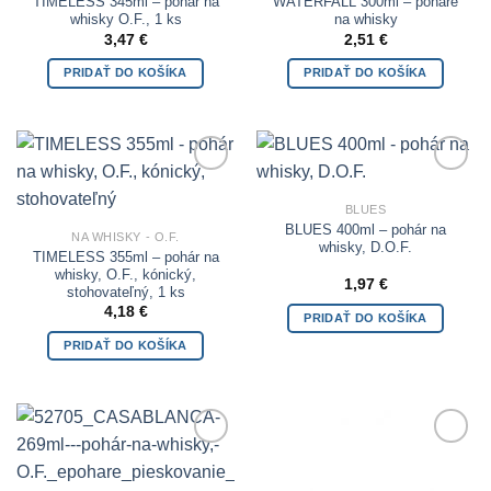
TIMELESS 345ml – pohár na
WATERFALL 300ml – poháre
whisky O.F., 1 ks
na whisky
3,47
€
2,51
€
PRIDAŤ DO KOŠÍKA
PRIDAŤ DO KOŠÍKA
Add to
Add to
Wishlist
Wishlist
BLUES
BLUES 400ml – pohár na
NA WHISKY - O.F.
whisky, D.O.F.
TIMELESS 355ml – pohár na
whisky, O.F., kónický,
1,97
€
stohovateľný, 1 ks
4,18
€
PRIDAŤ DO KOŠÍKA
PRIDAŤ DO KOŠÍKA
Add to
Add to
Wishlist
Wishlist