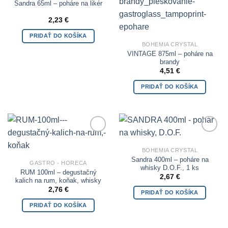
Sandra 65ml – poháre na likér
2,23
€
PRIDAŤ DO KOŠÍKA
BOHEMIA CRYSTAL
VINTAGE 875ml – poháre na
brandy
4,51
€
PRIDAŤ DO KOŠÍKA
Add to
Add to
Wishlist
Wishlist
BOHEMIA CRYSTAL
Sandra 400ml – poháre na
GASTRO - HORECA
whisky D.O.F., 1 ks
RUM 100ml – degustačný
2,67
€
kalich na rum, koňak, whisky
2,76
€
PRIDAŤ DO KOŠÍKA
PRIDAŤ DO KOŠÍKA