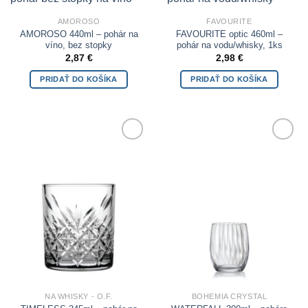
Add to
Add to
Wishlist
Wishlist
AMOROSO
FAVOURITE
AMOROSO 440ml – pohár na
FAVOURITE optic 460ml –
víno, bez stopky
pohár na vodu/whisky, 1ks
2,87
€
2,98
€
PRIDAŤ DO KOŠÍKA
PRIDAŤ DO KOŠÍKA
Add to
Add to
Wishlist
Wishlist
NA WHISKY - O.F.
BOHEMIA CRYSTAL