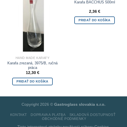
Wishlist
Wishlist
Karafa BACCHUS 500ml
2,36
€
PRIDAŤ DO KOŠÍKA
HAND MADE KARAFY
Karafa zrezaná, 3975/B, ručná
práca
12,30
€
PRIDAŤ DO KOŠÍKA
Copyright 2026 ©
Gastroglass slovakia s.r.o.
KONTAKT
DOPRAVA A PLATBA
SKLADOVÁ DOSTUPNOSŤ
OBCHODNÉ PODMIENKY
Tieto internetové stránky používajú súbory
Cookies.