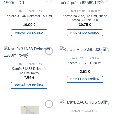
Add to
Add to
Wishlist
Wishlist
BAR-DECANTERS
HAND MADE KARAFY
Karafa 31546 Dekantér 1500ml
Karafa na víno, 1200ml, ručná
DR
práca 62569/1200
10,00
€
30,75
€
PRIDAŤ DO KOŠÍKA
PRIDAŤ DO KOŠÍKA
GASTRO - HORECA
Add to
Add to
Wishlist
Wishlist
Karafa VILLAGE 300ml
BAR-DECANTERS
Karafa 31A33 Dekantér
2,51
€
1200ml rovný
7,84
€
PRIDAŤ DO KOŠÍKA
PRIDAŤ DO KOŠÍKA
KARAFY BACCHUS
Add to
Add to