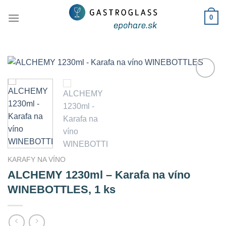
Skip
0
to
content
Add to
Wishlist
KARAFY NA VÍNO
ALCHEMY 1230ml – Karafa na víno
WINEBOTTLES, 1 ks