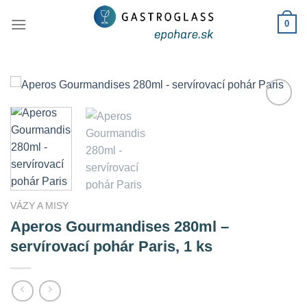
Skip
0
to
content
Add to
Wishlist
VÁZY A MISY
Aperos Gourmandises 280ml –
servírovací pohár Paris, 1 ks