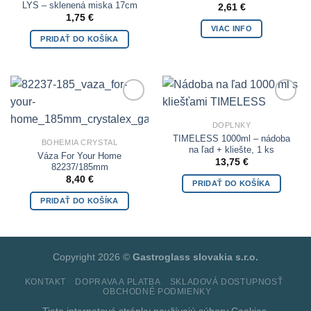
LYS – sklenená miska 17cm
2,61
€
1,75
€
VIAC INFO
PRIDAŤ DO KOŠÍKA
Add to
Add to
Wishlist
Wishlist
DOPLNKY
TIMELESS 1000ml – nádoba
BOHEMIA CRYSTAL
na ľad + kliešte, 1 ks
Váza For Your Home
13,75
€
82237/185mm
8,40
€
PRIDAŤ DO KOŠÍKA
PRIDAŤ DO KOŠÍKA
Copyright 2026 ©
Gastroglass slovakia s.r.o.
KONTAKT
DOPRAVA A PLATBA
SKLADOVÁ DOSTUPNOSŤ
OBCHODNÉ PODMIENKY