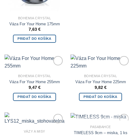
BOHEMIA CRYSTAL
Váza For Your Home 175mm
7,63
€
PRIDAŤ DO KOŠÍKA
Add to
Add to
Wishlist
Wishlist
BOHEMIA CRYSTAL
BOHEMIA CRYSTAL
Váza For Your Home 255mm
Váza For Your Home 225mm
9,47
€
9,82
€
PRIDAŤ DO KOŠÍKA
PRIDAŤ DO KOŠÍKA
NIE JE NA SKLADE
PASABAHCE
Add to
Add to
VÁZY A MISY
Wishlist
Wishlist
TIMELESS 9cm – miska, 1 ks