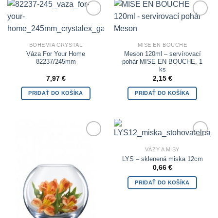
Add to
Add to
Wishlist
Wishlist
BOHEMIA CRYSTAL
MISE EN BOUCHE
Váza For Your Home
Meson 120ml – servírovací
82237/245mm
pohár MISE EN BOUCHE, 1
ks
7,97
€
2,15
€
PRIDAŤ DO KOŠÍKA
PRIDAŤ DO KOŠÍKA
Add to
Add to
VÁZY A MISY
Wishlist
Wishlist
LYS – sklenená miska 12cm
0,66
€
PRIDAŤ DO KOŠÍKA