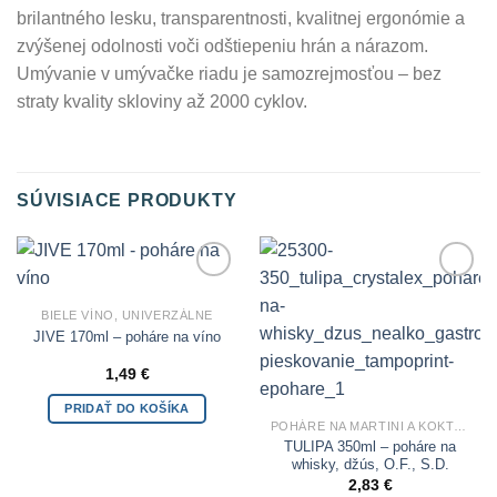
brilantného lesku, transparentnosti, kvalitnej ergonómie a
zvýšenej odolnosti voči odštiepeniu hrán a nárazom.
Umývanie v umývačke riadu je samozrejmosťou – bez
straty kvality skloviny až 2000 cyklov.
SÚVISIACE PRODUKTY
Add to
Add to
Wishlist
Wishlist
BIELE VÍNO, UNIVERZÁLNE
JIVE 170ml – poháre na víno
1,49
€
PRIDAŤ DO KOŠÍKA
POHÁRE NA MARTINI A KOKTEILY
TULIPA 350ml – poháre na
whisky, džús, O.F., S.D.
2,83
€