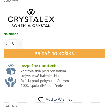
D:80 mm
Na sklade
množstvo BLUES 400ml - pohár na whisky, D.O.F.
PRIDAŤ DO KOŠÍKA
Add to Wishlist
EAN:
N/A