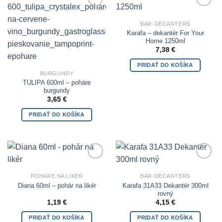
Add to
Add to
Wishlist
Wishlist
BAR-DECANTERS
Karafa – dekantér For Your
Home 1250ml
7,38
€
PRIDAŤ DO KOŠÍKA
BURGUNDY
TULIPA 600ml – poháre
burgundy
3,65
€
PRIDAŤ DO KOŠÍKA
Add to
Add to
Wishlist
Wishlist
POHÁRE NA LIKÉR
BAR-DECANTERS
Karafa 31A33 Dekantér 300ml
Diana 60ml – pohár na likér
rovný
1,19
€
4,15
€
PRIDAŤ DO KOŠÍKA
PRIDAŤ DO KOŠÍKA