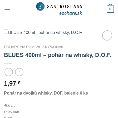
Skip
0
to
content
Add to
POHÁRE NA RUM/WHISKY/KOŇAK
Wishlist
BLUES 400ml – pohár na whisky, D.O.F.
1,97
€
Pohár na dvojitú whisky, DOF, balenie 6 ks
400 ml
H:95 mm