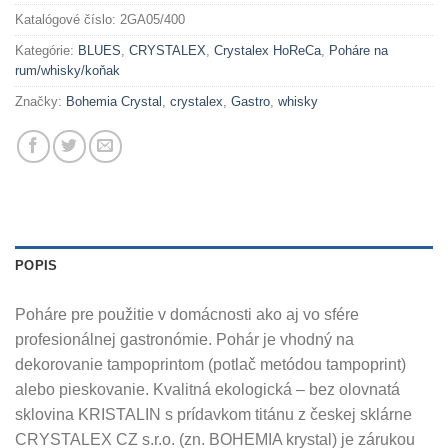
Katalógové číslo:
2GA05/400
Kategórie:
BLUES
,
CRYSTALEX
,
Crystalex HoReCa
,
Poháre na
rum/whisky/koňak
Značky:
Bohemia Crystal
,
crystalex
,
Gastro
,
whisky
POPIS
Poháre pre použitie v domácnosti ako aj vo sfére
profesionálnej gastronómie. Pohár je vhodný na
dekorovanie tampoprintom (potlač metódou tampoprint)
alebo pieskovanie. Kvalitná ekologická – bez olovnatá
sklovina KRISTALIN s prídavkom titánu z českej sklárne
CRYSTALEX CZ s.r.o. (zn. BOHEMIA krystal) je zárukou