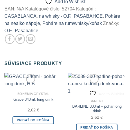
Add to Wishlist
EAN:
N/A
Katalógové číslo:
52704
Kategórií:
CASABLANCA
,
na whisky - O.F.
,
PASABAHCE
,
Poháre
na nealko nápoje
,
Poháre na rum/whisky/koňak
Značky:
O.F.
,
Pasabahce
SÚVISIACE PRODUKTY
Add to Wishlist
Add to Wishlist
BOHEMIA CRYSTAL
Grace 340ml, long drink
BARLINE
BARLINE 300ml – pohár long
2,62
€
drink
2,62
€
PRIDAŤ DO KOŠÍKA
PRIDAŤ DO KOŠÍKA