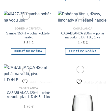
Add to Wishlist
Add to Wishlist
BOHEMIA CRYSTAL
CASABLANCA
Samba 350ml – pohár koktejly,
CASABLANCA 280ml – pohár
nealko
na vodu, L.D./H.B., 1 ks
3,54
€
1,45
€
PRIDAŤ DO KOŠÍKA
PRIDAŤ DO KOŠÍKA
Add to Wishlist
Add to Wishlist
CASABLANCA
CASABLANCA 420ml – pohár
na vodu, pivo, L.D./H.B., 1 ks
1,76
€