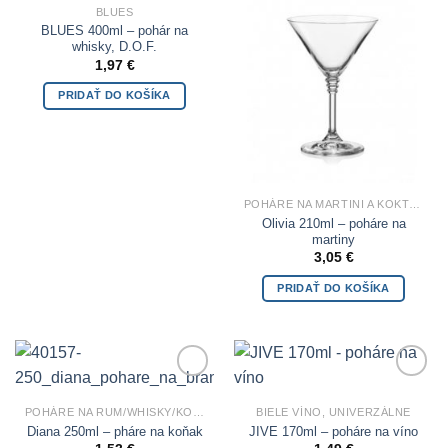
Wishlist
Wishlist
BLUES
BLUES 400ml – pohár na
whisky, D.O.F.
1,97
€
PRIDAŤ DO KOŠÍKA
POHÁRE NA MARTINI A KOKTEILY
Olivia 210ml – poháre na
martiny
3,05
€
PRIDAŤ DO KOŠÍKA
Add to
Add to
Wishlist
Wishlist
POHÁRE NA RUM/WHISKY/KOŇAK
BIELE VÍNO, UNIVERZÁLNE
Diana 250ml – pháre na koňak
JIVE 170ml – poháre na víno