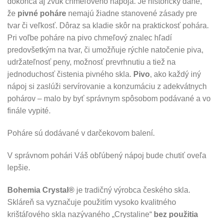
dokonca aj zvuk chmeľového nápoja. Je historicky dané,
že
pivné poháre
nemajú žiadne stanovené zásady pre
tvar či veľkosť. Dôraz sa kladie skôr na praktickosť pohára.
Pri voľbe poháre na pivo chmeľový znalec hľadí
predovšetkým na tvar, či umožňuje rýchle natočenie piva,
udržateľnosť peny, možnosť prevrhnutiu a tiež na
jednoduchosť čistenia pivného skla.
Pivo
, ako každý iný
nápoj si zaslúži servírovanie a konzumáciu z adekvátnych
pohárov – malo by byť správnym spôsobom podávané a vo
finále vypité.
Poháre sú dodávané v darčekovom balení.
V správnom pohári Váš obľúbený nápoj bude chutiť oveľa
lepšie.
Bohemia Crystal®
je tradičný výrobca českého skla.
Skláreň sa vyznačuje použitím vysoko kvalitného
krištáľového skla nazývaného „Crystaline“
bez použitia