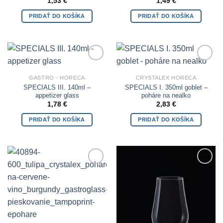
1,53
€
1,49
€
PRIDAŤ DO KOŠÍKA
PRIDAŤ DO KOŠÍKA
Add to
Add to
Wishlist
Wishlist
GASTRO - HORECA
CRYSTALEX HORECA
SPECIALS III. 140ml –
SPECIALS I. 350ml goblet –
appetizer glass
poháre na nealko
1,78
€
2,83
€
PRIDAŤ DO KOŠÍKA
PRIDAŤ DO KOŠÍKA
Add to
Add to
Wishlist
Wishlist