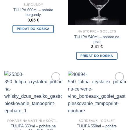
BURGUNDY
TULIPA 600ml – poháre
burgundy
3,65
€
PRIDAŤ DO KOŠÍKA
NA STOPKE - GOBLETS
TULIPA 540ml – poháre na
pivo
3,41
€
PRIDAŤ DO KOŠÍKA
Add to
Add to
Wishlist
Wishlist
POHÁRE NA MARTINI A KOKTEILY
BORDEAUX - GOBLET
TULIPA 350ml – poháre na
TULIPA 550ml – poháre