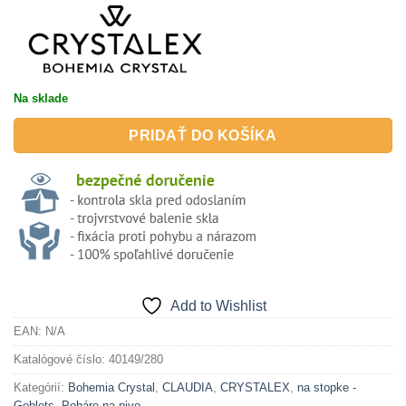
Na sklade
PRIDAŤ DO KOŠÍKA
Add to Wishlist
EAN:
N/A
Katalógové číslo:
40149/280
Kategórií:
Bohemia Crystal
,
CLAUDIA
,
CRYSTALEX
,
na stopke -
Goblets
,
Poháre na pivo