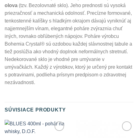
olova
(tzv. Bezolovnaté sklo). Jeho prednosti sú vysoká
priezračnosť a mechanická odolnosť. Precízne formované,
tenkostenné kalíšky s hladkým okrajom dávajú vyniknúť aj
najjemnejším vínam, elegantné poháre zvýraznia chuť
iných, rovnako obľúbených nápojov. Poháre výrobcu
Bohemia Crystal® sú ozdobou každej slávnostnej tabule a
tiež poslúžia ako vhodný doplnok neformálnych stretnutí.
Nedekorované sklo je vhodné pre umývanie v
umývačkách. Každý z výrobkov, ktorý je určený pre kontakt
s potravinami, podlieha prísnym predpisom o zdravotnej
nezávadnosti.
SÚVISIACE PRODUKTY
Add to
Add to