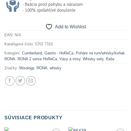
Add to Wishlist
EAN:
N/A
Katalógové číslo:
5702 7310
Kategórií:
Cumberland
,
Gastro - HoReCa
,
Poháre na rum/whisky/koňak
,
RONA
,
RONA 2 serve HoReCa
,
Vázy a misy
,
Whisky sety, fľaše
Značky:
Mixology
,
RONA
,
whisky
SÚVISIACE PRODUKTY