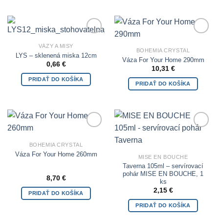
Add to
Add to
VÁZY A MISY
Wishlist
Wishlist
BOHEMIA CRYSTAL
LYS – sklenená miska 12cm
Váza For Your Home 290mm
0,66
€
10,31
€
PRIDAŤ DO KOŠÍKA
PRIDAŤ DO KOŠÍKA
Add to
Add to
Wishlist
Wishlist
BOHEMIA CRYSTAL
Váza For Your Home 260mm
MISE EN BOUCHE
Taverna 105ml – servírovací
pohár MISE EN BOUCHE, 1
8,70
€
ks
2,15
€
PRIDAŤ DO KOŠÍKA
PRIDAŤ DO KOŠÍKA