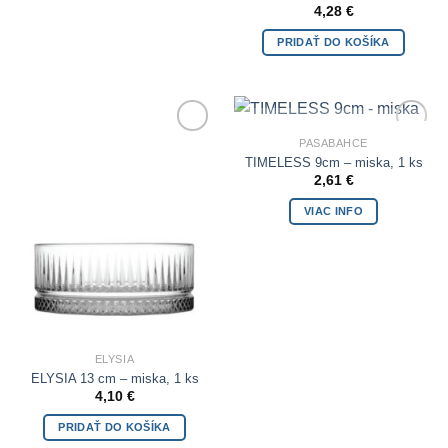
4,28
€
PRIDAŤ DO KOŠÍKA
NIE JE NA SKLADE
PASABAHCE
Add to
Add to
Wishlist
Wishlist
TIMELESS 9cm – miska, 1 ks
2,61
€
VIAC INFO
ELYSIA
ELYSIA 13 cm – miska, 1 ks
4,10
€
PRIDAŤ DO KOŠÍKA