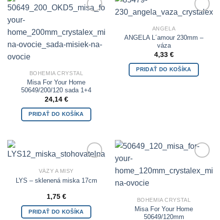
Add to
Add to
Wishlist
Wishlist
ANGELA
ANGELA L´amour 230mm –
váza
4,33
€
PRIDAŤ DO KOŠÍKA
BOHEMIA CRYSTAL
Misa For Your Home
50649/200/120 sada 1+4
24,14
€
PRIDAŤ DO KOŠÍKA
Add to
Add to
VÁZY A MISY
Wishlist
Wishlist
LYS – sklenená miska 17cm
1,75
€
BOHEMIA CRYSTAL
Misa For Your Home
PRIDAŤ DO KOŠÍKA
50649/120mm