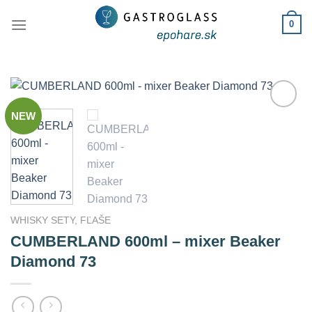
Skip
0
to
content
NEW
Add to
Wishlist
WHISKY SETY, FĽAŠE
CUMBERLAND 600ml – mixer Beaker
Diamond 73