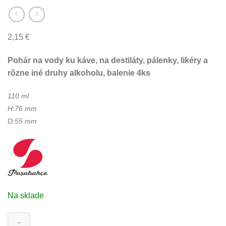
2,15
€
Pohár na vody ku káve, na destiláty, pálenky, likéry a
rôzne iné druhy alkoholu, balenie 4ks
110 ml
H:76 mm
D:55 mm
Na sklade