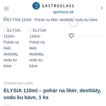
Skip
0
to
content
Add to Wishlist
POHÁRE NA LIKÉR
ELYSIA 110ml – pohár na likér, destiláty,
vodu ku káve, 1 ks