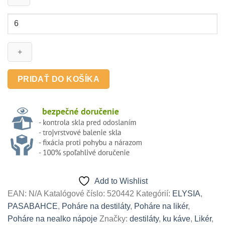
množstvo
ELYSIA
110ml
-
pohár
na
PRIDAŤ DO KOŠÍKA
likér,
destiláty,
vodu
ku
káve,
1
ks
Add to Wishlist
EAN:
N/A
Katalógové číslo:
520442
Kategórií:
ELYSIA
,
PASABAHCE
,
Poháre na destiláty
,
Poháre na likér
,
Poháre na nealko nápoje
Značky:
destiláty
,
ku káve
,
Likér
,