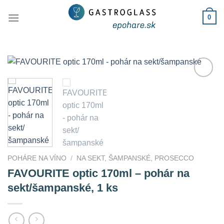
Skip
0
to
content
Add to
Wishlist
POHÁRE NA VÍNO
/
NA SEKT, ŠAMPANSKÉ, PROSECCO
FAVOURITE optic 170ml – pohár na
sekt/šampanské, 1 ks