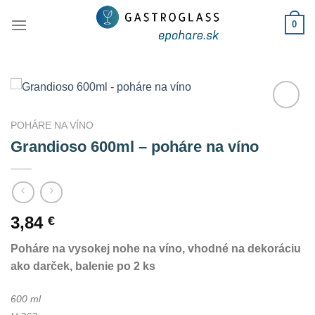
Skip
0
to
content
Add to
POHÁRE NA VÍNO
Wishlist
Grandioso 600ml – poháre na víno
3,84
€
Poháre na vysokej nohe na víno, vhodné na dekoráciu
ako darček, balenie po 2 ks
600 ml