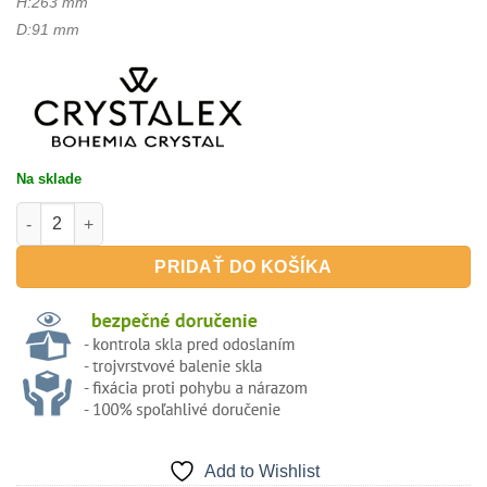
H:263 mm
D:91 mm
Na sklade
množstvo Grandioso 600ml - poháre na víno
PRIDAŤ DO KOŠÍKA
Add to Wishlist