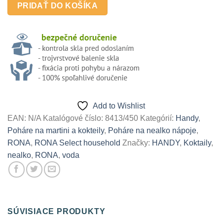
na
PRIDAŤ DO KOŠÍKA
vodu/Long
drink,
1ks
Add to Wishlist
EAN:
N/A
Katalógové číslo:
8413/450
Kategórií:
Handy
,
Poháre na martini a kokteily
,
Poháre na nealko nápoje
,
RONA
,
RONA Select household
Značky:
HANDY
,
Koktaily
,
nealko
,
RONA
,
voda
SÚVISIACE PRODUKTY