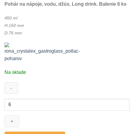
Pohár na nápoje, vodu, džús, Long drink. B
alenie 6 ks
450 ml
H:150 mm
D:76 mm
Na sklade
množstvo
HANDY
450ml
-
pohár