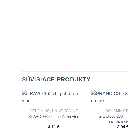
SÚVISIACE PRODUKTY
Add to
Wishlist
BIELE VÍNO, UNIVERZÁLNE
BOHEMIA C
Grandioso 230ml 
BRAVO 360ml – pohár na víno
šampanské,
3,11
€
3,94