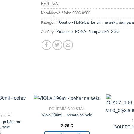
EAN:
N/A
Katalógové číslo:
6605 0900
Kategórií:
Gastro - HoReCa
,
Le vin
,
na sekt, šampan
Značky:
Prosecco
,
RONA
,
šampanské
,
Sekt
BOHEMIA CRYSTAL
Add to
Add to
Viola 190ml – poháre na sekt
Wishlist
Wishlist
RYSTAL
– poháre na
2,26
€
BOLERO 19
 sekt
€