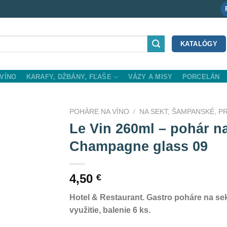
KATALÓGY
VÍNO
KARAFY, DŽBÁNY, FĽAŠE
VÁZY A MISY
PORCELÁN
POHÁRE NA VÍNO
/
NA SEKT, ŠAMPANSKÉ, 
Le Vin 260ml – pohár n
o
Champagne glass 09
st
4,50
€
Hotel & Restaurant. Gastro poháre na s
využitie, balenie 6 ks.