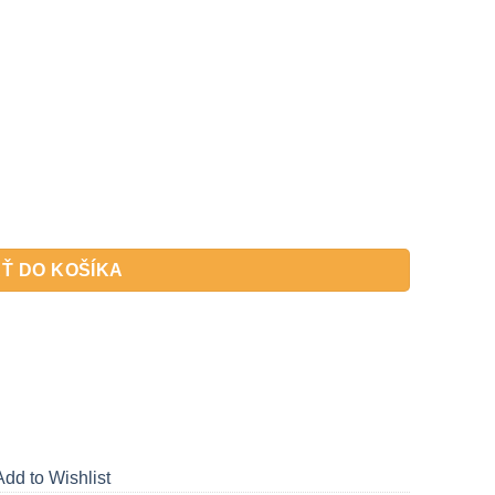
panské Champagne glass 09
Ť DO KOŠÍKA
Add to Wishlist