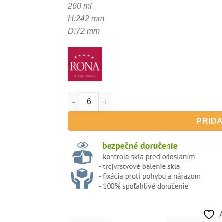
260 ml
H:242 mm
D:72 mm
množstvo Le Vin 260ml - pohár na sekt/šam
PRIDA