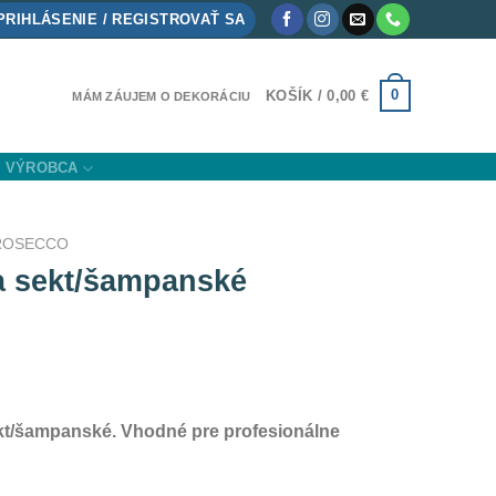
PRIHLÁSENIE / REGISTROVAŤ SA
0
KOŠÍK /
0,00
€
MÁM ZÁUJEM O DEKORÁCIU
VÝROBCA
PROSECCO
a sekt/šampanské
ekt/šampanské. Vhodné pre profesionálne