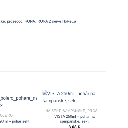
ské, prosecco
,
RONA
,
RONA 2 serve HoReCa
Add to
Add to
Wishlist
Wishlist
NA SEKT, ŠAMPANSKÉ, PROSECCO
BOLERO
VISTA 250ml – pohár na
0ml – pohár sekt
šampanské, sekt
3,08
€