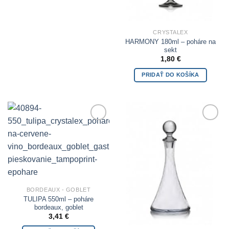
CRYSTALEX
HARMONY 180ml – poháre na
sekt
1,80
€
PRIDAŤ DO KOŠÍKA
Add to
Add to
Wishlist
Wishlist
BORDEAUX - GOBLET
TULIPA 550ml – poháre
bordeaux, goblet
3,41
€