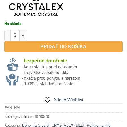
Na sklade
množstvo Lilly 70ml - poháre na likér, aperitív
PRIDAŤ DO KOŠÍKA
Add to Wishlist
EAN:
N/A
Katalógové číslo:
40768/70
Kategórie:
Bohemia Crystal
,
CRYSTALEX
,
LILLY
,
Poháre na likér