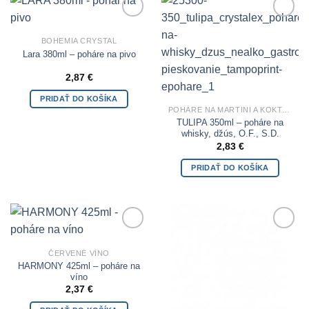
Add to
Add to
Wishlist
Wishlist
BOHEMIA CRYSTAL
Lara 380ml – poháre na pivo
2,87
€
PRIDAŤ DO KOŠÍKA
POHÁRE NA MARTINI A KOKTEILY
TULIPA 350ml – poháre na
whisky, džús, O.F., S.D.
2,83
€
PRIDAŤ DO KOŠÍKA
Add to
Add to
Wishlist
Wishlist
ČERVENÉ VÍNO
HARMONY 425ml – poháre na
víno
2,37
€