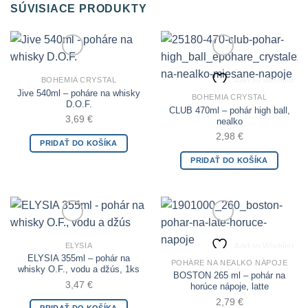
SÚVISIACE PRODUKTY
Add to Wishlist
Add to Wishlist
BOHEMIA CRYSTAL
Jive 540ml – poháre na whisky
BOHEMIA CRYSTAL
D.O.F.
CLUB 470ml – pohár high ball,
3,69
€
nealko
2,98
€
PRIDAŤ DO KOŠÍKA
PRIDAŤ DO KOŠÍKA
Add to Wishlist
Add to Wishlist
ELYSIA
ELYSIA 355ml – pohár na
POHÁRE NA NEALKO NÁPOJE
whisky O.F., vodu a džús, 1ks
BOSTON 265 ml – pohár na
3,47
€
horúce nápoje, latte
2,79
€