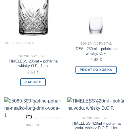
NIE JE NA SKLADE
BOHEMIA CRYSTAL
IDEAL 230ml – poháre na
whisky, O.F.
NA WHISKY - O.F.
2,48
€
TIMELESS 205ml – pohár na
whisky O.F., 1 ks
PRIDAŤ DO KOŠÍKA
2,61
€
VIAC INFO
Add to Wishlist
Add to Wishlist
NA WHISKY - O.F.
TIMELESS 420ml – pohár na
BARLINE
vodu, whisky D.O.F.,1 ks