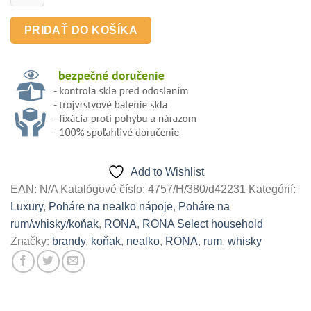
pohár
s
PRIDAŤ DO KOŠÍKA
lešteným
brúseným
dekorom
Diamond,
1
ks
Add to Wishlist
EAN:
N/A
Katalógové číslo:
4757/H/380/d42231
Kategórií:
Luxury
,
Poháre na nealko nápoje
,
Poháre na
rum/whisky/koňak
,
RONA
,
RONA Select household
Značky:
brandy
,
koňak
,
nealko
,
RONA
,
rum
,
whisky