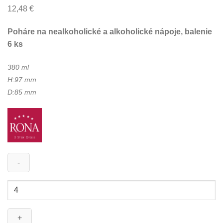
12,48
€
Poháre na nealkoholické a alkoholické nápoje, balenie
6 ks
380 ml
H:97 mm
D:85 mm
množstvo
LUXURY
380ml
-