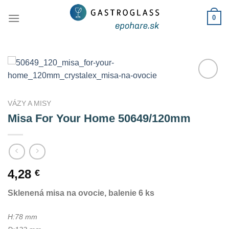
Skip
0
to
content
Add to
Wishlist
VÁZY A MISY
Misa For Your Home 50649/120mm
4,28
€
Sklenená misa na ovocie, balenie 6 ks
H:78 mm