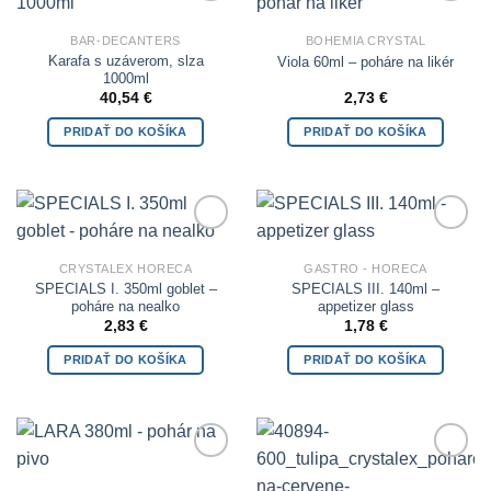
Add to
Add to
Wishlist
Wishlist
BAR-DECANTERS
BOHEMIA CRYSTAL
Karafa s uzáverom, slza
Viola 60ml – poháre na likér
1000ml
40,54
€
2,73
€
PRIDAŤ DO KOŠÍKA
PRIDAŤ DO KOŠÍKA
Add to
Add to
Wishlist
Wishlist
CRYSTALEX HORECA
GASTRO - HORECA
SPECIALS I. 350ml goblet –
SPECIALS III. 140ml –
poháre na nealko
appetizer glass
2,83
€
1,78
€
PRIDAŤ DO KOŠÍKA
PRIDAŤ DO KOŠÍKA
Add to
Add to
Wishlist
Wishlist