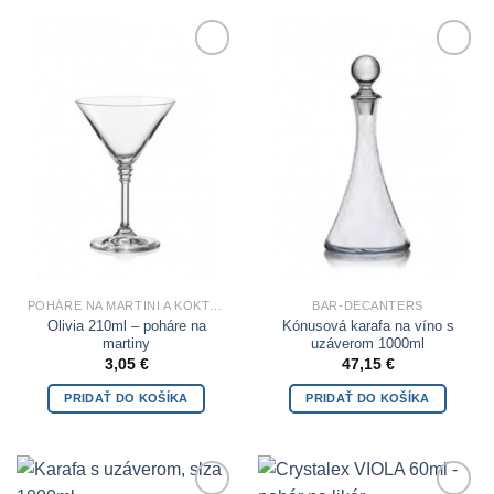
Add to
Add to
Wishlist
Wishlist
POHÁRE NA MARTINI A KOKTEILY
BAR-DECANTERS
Olivia 210ml – poháre na
Kónusová karafa na víno s
martiny
uzáverom 1000ml
3,05
€
47,15
€
PRIDAŤ DO KOŠÍKA
PRIDAŤ DO KOŠÍKA