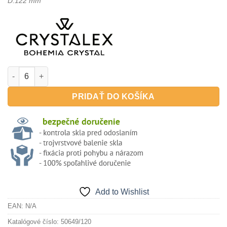
D:122 mm
množstvo Misa For Your Home 50649/120mm
PRIDAŤ DO KOŠÍKA
Add to Wishlist
EAN:
N/A
Katalógové číslo:
50649/120