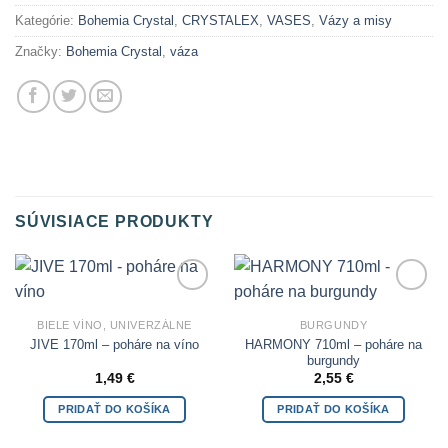
Kategórie:
Bohemia Crystal
,
CRYSTALEX
,
VASES
,
Vázy a misy
Značky:
Bohemia Crystal
,
váza
SÚVISIACE PRODUKTY
Add to
Add to
Wishlist
Wishlist
BIELE VÍNO, UNIVERZÁLNE
BURGUNDY
HARMONY 710ml – poháre na
JIVE 170ml – poháre na víno
burgundy
1,49
€
2,55
€
PRIDAŤ DO KOŠÍKA
PRIDAŤ DO KOŠÍKA