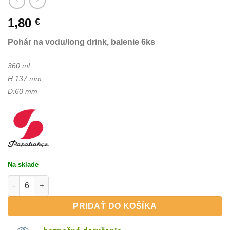
1,80
€
Pohár na vodu/long drink, balenie 6ks
360 ml
H:137 mm
D:60 mm
Na sklade
množstvo NOVA 360 ml - Pohár na vodu/long drink, 1 ks
PRIDAŤ DO KOŠÍKA