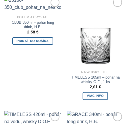
Add to
Add to
Wishlist
Wishlist
BOHEMIA CRYSTAL
CLUB 350ml – pohár long
drink, H.B.
2,58
€
NIE JE NA SKLADE
PRIDAŤ DO KOŠÍKA
NA WHISKY - O.F.
TIMELESS 205ml – pohár na
whisky O.F., 1 ks
2,61
€
VIAC INFO
Add to
Add to