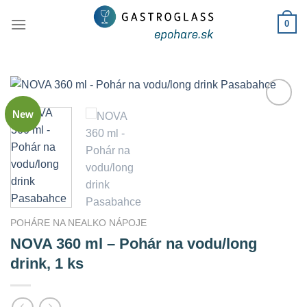
Skip
0
to
content
New
Add to
Wishlist
POHÁRE NA NEALKO NÁPOJE
NOVA 360 ml – Pohár na vodu/long
drink, 1 ks