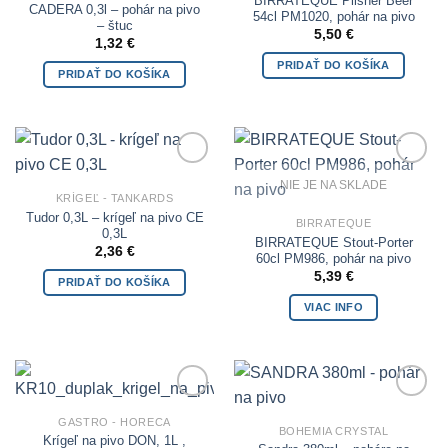
BIRRATEQUE Pilsner Beer
CADERA 0,3l – pohár na pivo
54cl PM1020, pohár na pivo
– štuc
5,50
€
1,32
€
PRIDAŤ DO KOŠÍKA
PRIDAŤ DO KOŠÍKA
Add to
Add to
NIE JE NA SKLADE
Wishlist
Wishlist
KRÍGEĽ - TANKARDS
Tudor 0,3L – krígeľ na pivo CE
BIRRATEQUE
0,3L
BIRRATEQUE Stout-Porter
2,36
€
60cl PM986, pohár na pivo
5,39
€
PRIDAŤ DO KOŠÍKA
VIAC INFO
Add to
Add to
GASTRO - HORECA
Wishlist
Wishlist
BOHEMIA CRYSTAL
Krígeľ na pivo DON, 1L ,