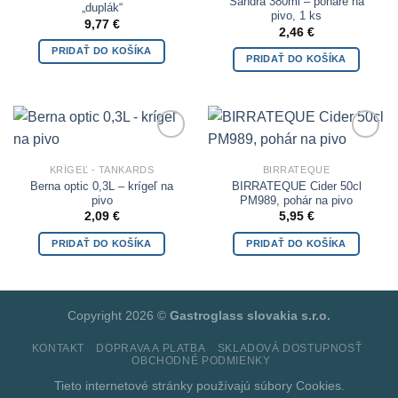
Sandra 380ml – poháre na
„duplák“
pivo, 1 ks
9,77
€
2,46
€
PRIDAŤ DO KOŠÍKA
PRIDAŤ DO KOŠÍKA
Add to
Add to
Wishlist
Wishlist
KRÍGEĽ - TANKARDS
BIRRATEQUE
Berna optic 0,3L – krígeľ na
BIRRATEQUE Cider 50cl
pivo
PM989, pohár na pivo
2,09
€
5,95
€
PRIDAŤ DO KOŠÍKA
PRIDAŤ DO KOŠÍKA
Copyright 2026 ©
Gastroglass slovakia s.r.o.
KONTAKT
DOPRAVA A PLATBA
SKLADOVÁ DOSTUPNOSŤ
OBCHODNÉ PODMIENKY
Tieto internetové stránky používajú súbory
Cookies.