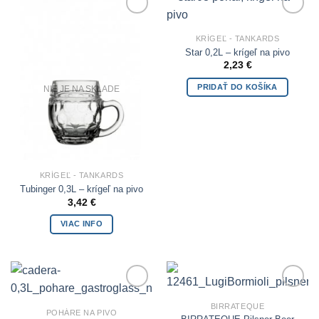
Add to
Add to
Wishlist
Wishlist
KRÍGEĽ - TANKARDS
Star 0,2L – krígeľ na pivo
2,23
€
PRIDAŤ DO KOŠÍKA
NIE JE NA SKLADE
KRÍGEĽ - TANKARDS
Tubinger 0,3L – krígeľ na pivo
3,42
€
VIAC INFO
Add to
Add to
BIRRATEQUE
Wishlist
Wishlist
POHÁRE NA PIVO