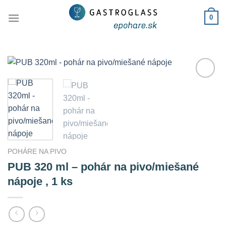
Skip
0
to
content
Add to
Wishlist
POHÁRE NA PIVO
PUB 320 ml – pohár na pivo/miešané
nápoje , 1 ks