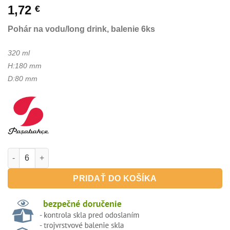
1,72
€
Pohár na vodu/long drink, balenie 6ks
320 ml
H:180 mm
D:80 mm
množstvo PUB 320 ml - pohár na pivo/miešané nápoje , 1 ks
PRIDAŤ DO KOŠÍKA