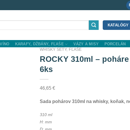
KATALÓGY
VÍNO
KARAFY, DŽBÁNY, FĽAŠE
VÁZY A MISY
PORCELÁN
WHISKY SETY, FĽAŠE
ROCKY 310ml – poháre n
6ks
ist
46,65
€
Sada pohárov 310ml na whisky, koňak, nea
310 ml
H: mm
D: mm