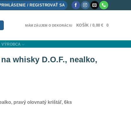
PRIHLÁSENIE / REGISTROVAŤ SA
KOŠÍK /
0,00
€
0
MÁM ZÁUJEM O DEKORÁCIU
VÝROBCA
a whisky D.O.F., nealko,
lko, pravý olovnatý krištáľ, 6ks