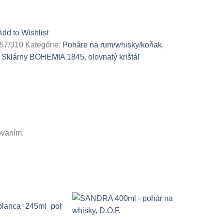
Add to Wishlist
K57/310
Kategórie:
Poháre na rum/whisky/koňak
,
é Sklárny BOHEMIA 1845
,
olovnatý krištáľ
ovaním.