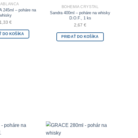
SABLANCA
BOHEMIA CRYSTAL
Add to Wishlist
Add to Wishlist
245ml – poháre na
Sandra 400ml – poháre na whisky
whisky
D.O.F., 1 ks
1,33
€
2,67
€
Ť DO KOŠÍKA
PRIDAŤ DO KOŠÍKA