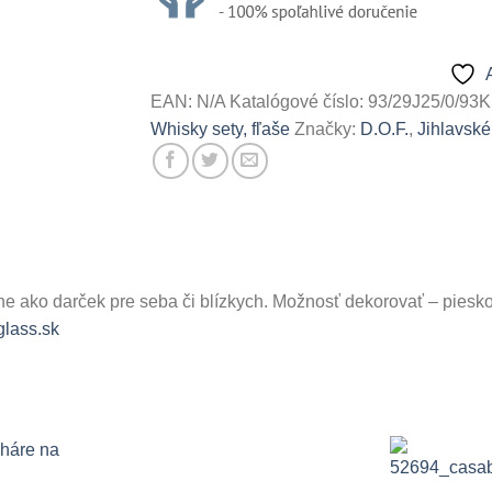
EAN:
N/A
Katalógové číslo:
93/29J25/0/93
Whisky sety, fľaše
Značky:
D.O.F.
,
Jihlavsk
lne ako darček pre seba či blízkych. Možnosť dekorovať – piesk
lass.sk