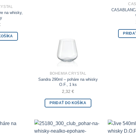
CA
RYSTAL
Add to Wishlist
Add to Wishlist
CASABLANCA 
re na whisky,
ty
€
PRIDA
KOŠÍKA
BOHEMIA CRYSTAL
Sandra 290ml – poháre na whisky
O.F., 1 ks
2,32
€
PRIDAŤ DO KOŠÍKA