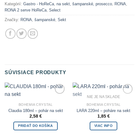
Kategórií:
Gastro - HoReCa
,
na sekt, šampanské, prosecco
,
RONA
,
RONA 2 serve HoReCa
,
Select
Značky:
RONA
,
šampanské
,
Sekt
SÚVISIACE PRODUKTY
NIE JE NA SKLADE
Add to
Add to
Wishlist
Wishlist
BOHEMIA CRYSTAL
BOHEMIA CRYSTAL
Claudia 180ml – pohár na sekt
LARA 220ml – poháre na sekt
2,58
€
1,85
€
PRIDAŤ DO KOŠÍKA
VIAC INFO