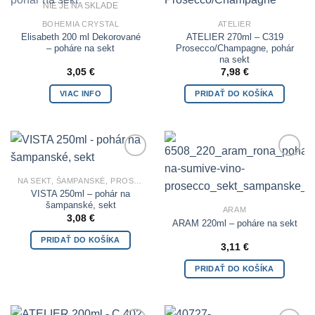
NIE JE NA SKLADE
Add to
Add to
Wishlist
Wishlist
BOHEMIA CRYSTAL
ATELIER
Elisabeth 200 ml Dekorované
ATELIER 270ml – C319
– poháre na sekt
Prosecco/Champagne, pohár
na sekt
3,05
€
7,98
€
VIAC INFO
PRIDAŤ DO KOŠÍKA
Add to
Add to
Wishlist
Wishlist
NA SEKT, ŠAMPANSKÉ, PROSECCO
VISTA 250ml – pohár na
šampanské, sekt
ARAM
3,08
€
ARAM 220ml – poháre na sekt
PRIDAŤ DO KOŠÍKA
3,11
€
PRIDAŤ DO KOŠÍKA