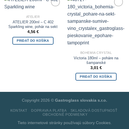
Add to
Add to
Wishlist
Wishlist
ATELIER
ATELIER 200ml – C 402
Sparkling wine, pohár na sekt
4,56
€
PRIDAŤ DO KOŠÍKA
BOHEMIA CRYSTAL
Victoria 180ml – poháre na
šampanské
3,01
€
PRIDAŤ DO KOŠÍKA
Copyright 2026 ©
Gastroglass slovakia s.r.o.
KONTAKT
DOPRAVA A PLATBA
SKLADOVÁ DOSTUPNOSŤ
OBCHODNÉ PODMIENKY
Tieto internetové stránky používajú súbory
Cookies.