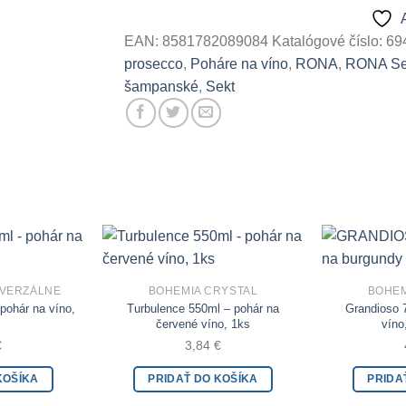
EAN:
8581782089084
Katalógové číslo:
69
prosecco
,
Poháre na víno
,
RONA
,
RONA Sel
šampanské
,
Sekt
NIVERZÁLNE
BOHEMIA CRYSTAL
BOHEM
Add to Wishlist
Add to Wishlist
pohár na víno,
Turbulence 550ml – pohár na
Grandioso 
červené víno, 1ks
víno
€
3,84
€
KOŠÍKA
PRIDAŤ DO KOŠÍKA
PRIDA