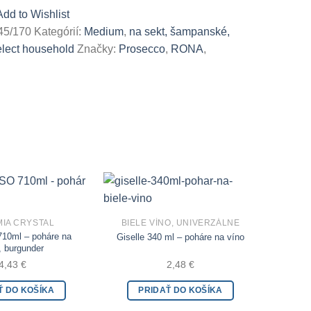
Add to Wishlist
45/170
Kategórií:
Medium
,
na sekt, šampanské,
ect household
Značky:
Prosecco
,
RONA
,
IA CRYSTAL
BIELE VÍNO, UNIVERZÁLNE
Add to Wishlist
Add to Wishlist
710ml – poháre na
Giselle 340 ml – poháre na víno
, burgunder
4,43
€
2,48
€
Ť DO KOŠÍKA
PRIDAŤ DO KOŠÍKA