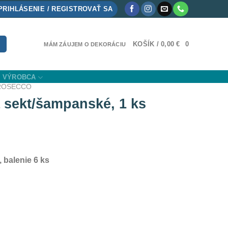
PRIHLÁSENIE / REGISTROVAŤ SA
KOŠÍK /
0,00
€
0
MÁM ZÁUJEM O DEKORÁCIU
VÝROBCA
PROSECCO
 sekt/šampanské, 1 ks
 balenie 6 ks