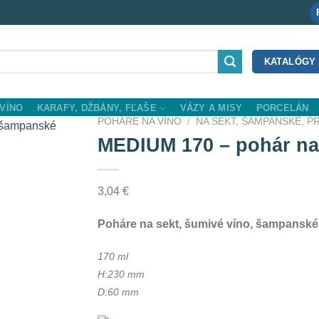
KATALÓGY
VÍNO
KARAFY, DŽBÁNY, FĽAŠE
VÁZY A MISY
PORCELÁN
POHÁRE NA VÍNO
/
NA SEKT, ŠAMPANSKÉ, 
MEDIUM 170 – pohár na
dd to Wishlist
3,04
€
Poháre na sekt, šumivé víno, šampanské,
170 ml
H:230 mm
D:60 mm