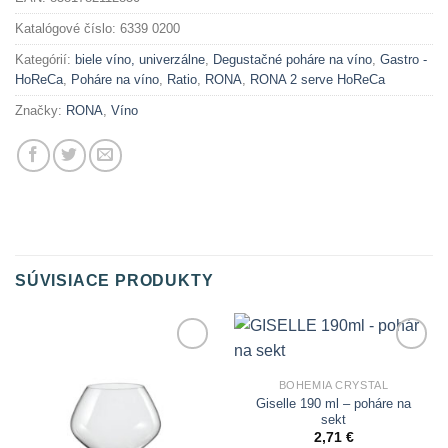
Katalógové číslo:
6339 0200
Kategórií:
biele víno, univerzálne
,
Degustačné poháre na víno
,
Gastro -
HoReCa
,
Poháre na víno
,
Ratio
,
RONA
,
RONA 2 serve HoReCa
Značky:
RONA
,
Víno
SÚVISIACE PRODUKTY
Add to
Add to
Wishlist
Wishlist
BOHEMIA CRYSTAL
Giselle 190 ml – poháre na
sekt
2,71
€