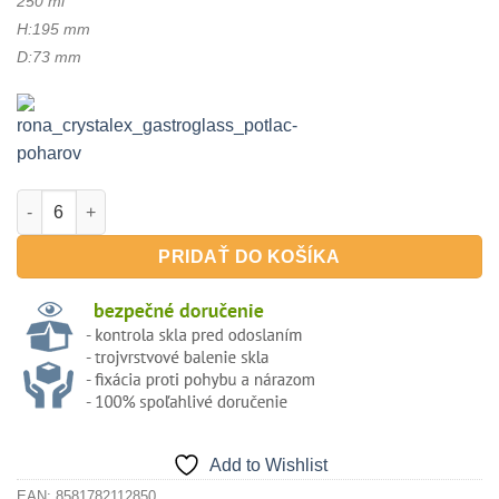
250 ml
H:195 mm
D:73 mm
množstvo RATIO 250ml - pohár na víno Wine 02
PRIDAŤ DO KOŠÍKA
Add to Wishlist
EAN:
8581782112850