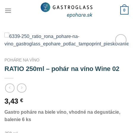
Skip
0
to
content
Add to
Wishlist
POHÁRE NA VÍNO
RATIO 250ml – pohár na víno Wine 02
3,43
€
Gastro poháre na biele víno, vhodné na degustácie,
balenie 6 ks