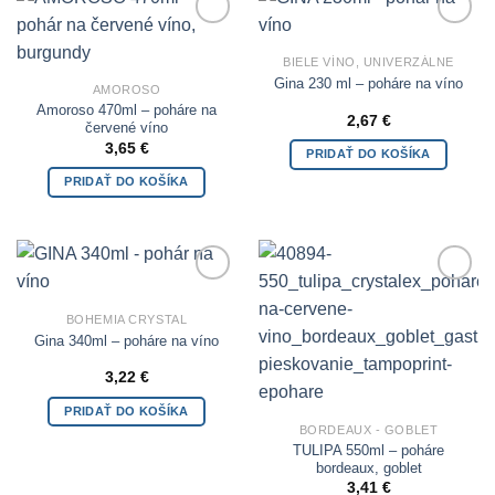
Add to
Add to
Wishlist
Wishlist
BIELE VÍNO, UNIVERZÁLNE
Gina 230 ml – poháre na víno
AMOROSO
Amoroso 470ml – poháre na
2,67
€
červené víno
3,65
€
PRIDAŤ DO KOŠÍKA
PRIDAŤ DO KOŠÍKA
Add to
Add to
Wishlist
Wishlist
BOHEMIA CRYSTAL
Gina 340ml – poháre na víno
3,22
€
PRIDAŤ DO KOŠÍKA
BORDEAUX - GOBLET
TULIPA 550ml – poháre
bordeaux, goblet
3,41
€