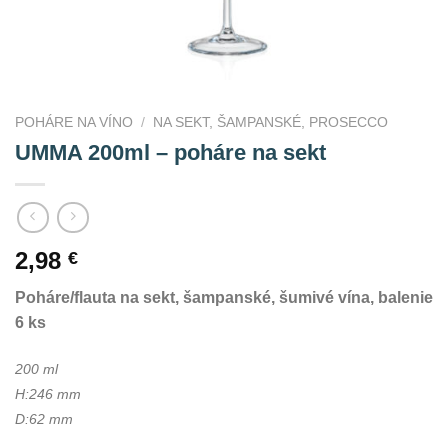
POHÁRE NA VÍNO
/
NA SEKT, ŠAMPANSKÉ, PROSECCO
UMMA 200ml – poháre na sekt
2,98
€
Poháre/flauta na sekt, šampanské, šumivé vína, balenie
6 ks
200 ml
H:246 mm
D:62 mm