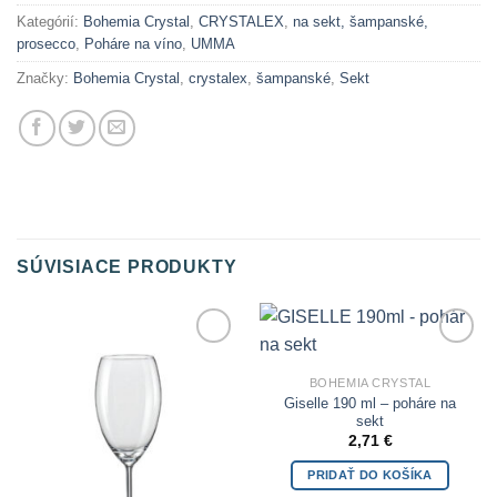
Kategórií:
Bohemia Crystal
,
CRYSTALEX
,
na sekt, šampanské,
prosecco
,
Poháre na víno
,
UMMA
Značky:
Bohemia Crystal
,
crystalex
,
šampanské
,
Sekt
SÚVISIACE PRODUKTY
Add to
Add to
Wishlist
Wishlist
BOHEMIA CRYSTAL
Giselle 190 ml – poháre na
sekt
2,71
€
PRIDAŤ DO KOŠÍKA