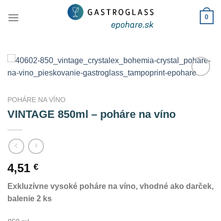
Skip
0
to
content
Add to
Wishlist
POHÁRE NA VÍNO
VINTAGE 850ml – poháre na víno
4,51
€
Exkluzívne vysoké poháre na víno, vhodné ako darček,
balenie 2 ks