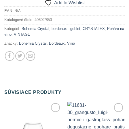
Add to Wishlist
EAN:
N/A
Katalógové číslo:
40602/850
Kategórií:
Bohemia Crystal
,
bordeaux - goblet
,
CRYSTALEX
,
Poháre na
víno
,
VINTAGE
Značky:
Bohemia Crystal
,
Bordeaux
,
Víno
SÚVISIACE PRODUKTY
Add to
Add to
Wishlist
Wishlist