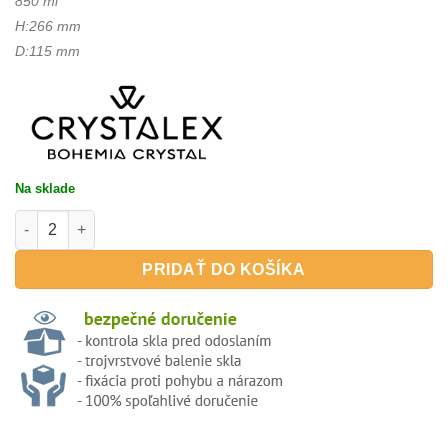
850 ml
H:266 mm
D:115 mm
Na sklade
množstvo VINTAGE 850ml - poháre na víno
PRIDAŤ DO KOŠÍKA